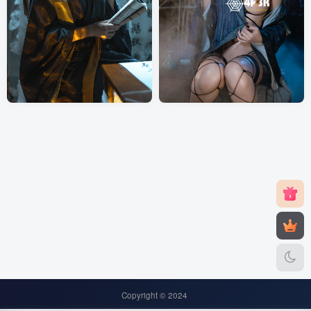
NO.041[杏仁曲奇] – 黑神话悟
NO-025阿薰kaOri – 黑神话悟
空 四妹 [50P-1.47GB]
空 蜘蛛精 四妹 [141P16V-
2.14GB]
付费资源
5
COS套图
付费资源
10
COS套图
￥
￥
2年前
2年前
10
158
Copyright © 2024