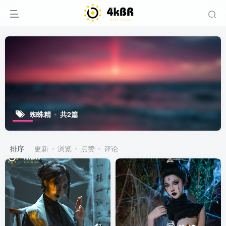
蜘蛛精
共2篇
排序
更新
浏览
点赞
评论