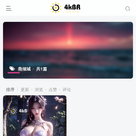
燕倾城
共1篇
排序
更新
浏览
点赞
评论