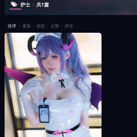
护士
共1篇
排序
更新
浏览
点赞
评论